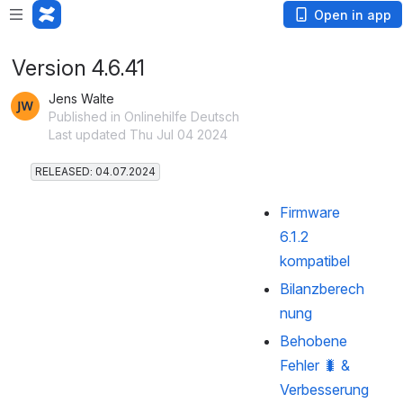
Open in app
Version 4.6.41
Jens Walte
Published in Onlinehilfe Deutsch
Last updated Thu Jul 04 2024
RELEASED: 04.07.2024
Firmware 
6.1.2 
kompatibel
Bilanzberech
nung
Behobene 
Fehler 🐛 & 
Verbesserung